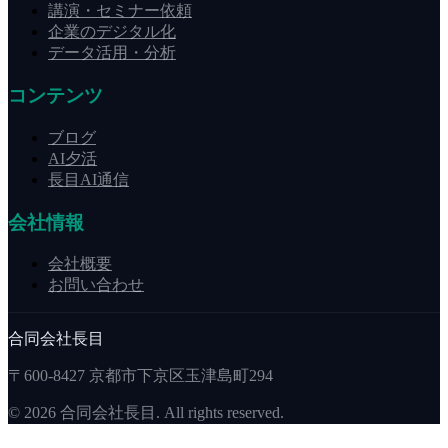
講演・セミナー依頼
企業のデジタル化
データ活用・分析
コンテンツ
ブログ
AI夕活
長目AI通信
会社情報
会社概要
お問い合わせ
合同会社長目
〒600-8427 京都市下京区玉津島町294
©
2026
合同会社長目. All rights reserved.