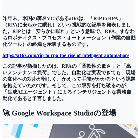
昨年末、米国の著名VCであるa16zは、「RIP to RPA」
（RPAに安らかに眠れ）という挑戦的な記事を発表しまし
た。RIPとは「安らかに眠れ」という意味で、RPA、すなわ
ちロボティクス・プロセス・オートメーション（作業の自動
化ツール）の終焉を示唆するものです。
https://a16z.com/rip-to-rpa-the-rise-of-intelligent-automation/
この記事が指摘したのは、RPAの「柔軟性の低さ」と「高
いメンテナンス負荷」でした。自動化は実現できても、現場
の変化への対応が難しく、かえって手間がかかるという課題
を抱えていたのです。そして、この限界を打ち破るのが、
「生成AIエージェント」によるインテリジェントな業務自
動化であると予言しました。
🚀 Google Workspace Studioの登場