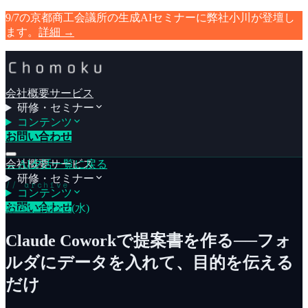
9/7の京都商工会議所の生成AIセミナーに弊社小川が登壇し
ます。
詳細
→
会社概要
サービス
研修・セミナー
コンテンツ
お問い合わせ
会社概要
← AI夕活一覧に戻る
サービス
研修・セミナー
// archive
コンテンツ
お問い合わせ
2026年4月8日(水)
Claude Coworkで提案書を作る──フォ
ルダにデータを入れて、目的を伝える
だけ